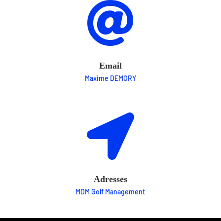


Email
Maxime DEMORY
mdm@golfmanagement.fr
Maxime DEMORY


Adresses
France – Montpellier
United Kingdom – Londres
MDM Golf Management