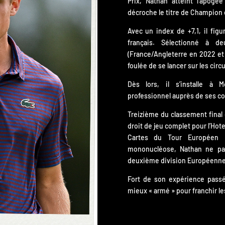
Prix, Nathan atteint l’apog
décroche le titre de Champion 
Avec un index de +7,1, il fig
français. Sélectionné à 
(France/Angleterre en 2022 et
foulée de se lancer sur les circ
Dès lors, il s’installe à 
professionnel auprès de ses coa
Treizième du classement final
droit de jeu complet pour l’Hote
Cartes du Tour Européen 
mononucléose, Nathan ne par
deuxième division Européenne
Fort de son expérience passé
mieux « armé » pour franchir 