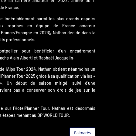
ée de sa carrière amateur en 2022, année où il
de France.
ure indéniablement parmi les plus grands espoirs
deux reprises en équipe de France amateur
 France/Espagne en 2023), Nathan décide dans la
uits professionnels.
Montpellier pour bénéficier d’un encadrement
chs Alain Alberti et Raphaël Jacquelin.
 de l’Alps Tour 2024, Nathan obtient néanmoins un
lPlanner Tour 2025 grâce à sa qualification via les «
». Un début de saison mitigé, suivi d’une
vient pas à conserver son droit de jeu sur le
.
e sur l’HotelPlanner Tour, Nathan est désormais
les étapes menant au DP WORLD TOUR.
Palmarès